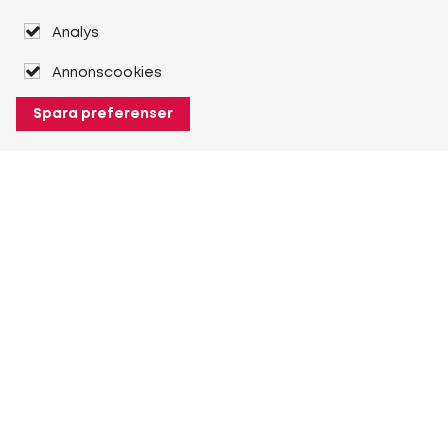
Analys
Annonscookies
Spara preferenser
Om Heuver
Om Heuver
Historik
Mer Om Heuver
Min Heuver
Logga in