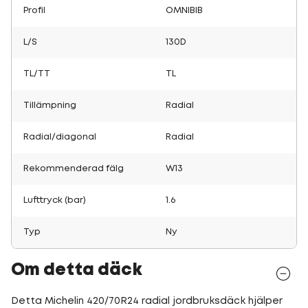
Profil
OMNIBIB
L/S
130D
TL/TT
TL
Tillämpning
Radial
Radial/diagonal
Radial
Rekommenderad fälg
W13
Lufttryck (bar)
1.6
Typ
Ny
Om detta däck
Detta Michelin 420/70R24 radial jordbruksdäck hjälper