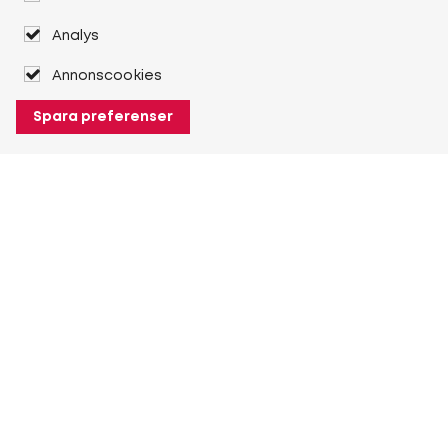
Analys
Annonscookies
Spara preferenser
Om Heuver
Om Heuver
Historik
Mer Om Heuver