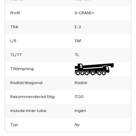
Profil
X-CRANE+
TRA
E-2
L/S
176F
TL/TT
TL
Tillämpning
Radial/diagonal
Radial
Rekommenderad fälg
17.00
Include inner tube
ingen
Typ
Ny