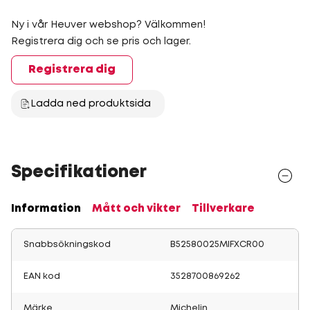
Ny i vår Heuver webshop? Välkommen!
Registrera dig och se pris och lager.
Registrera dig
Ladda ned produktsida
Specifikationer
Information
Mått och vikter
Tillverkare
Snabbsökningskod
B52580025MIFXCR00
EAN kod
3528700869262
Märke
Michelin