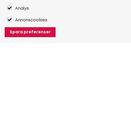
Analys
Annonscookies
Spara preferenser
Om Heuver
Om Heuver
Historik
Mer Om Heuver
Min Heuver
Logga in
Registrera dig