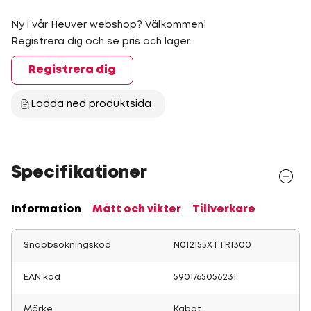
Ny i vår Heuver webshop? Välkommen!
Registrera dig och se pris och lager.
Registrera dig
Ladda ned produktsida
Specifikationer
Information
Mått och vikter
Tillverkare
Snabbsökningskod
N012155XTTR1300
EAN kod
5901765056231
Märke
Kabat