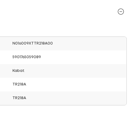
N016009XTTR218A00
5901765059089
Kabat
TR218A
TR218A