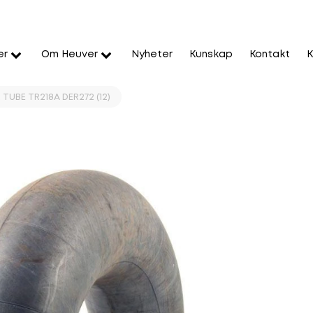
er
Om Heuver
Nyheter
Kunskap
Kontakt
K
 TUBE TR218A DER272 (12)