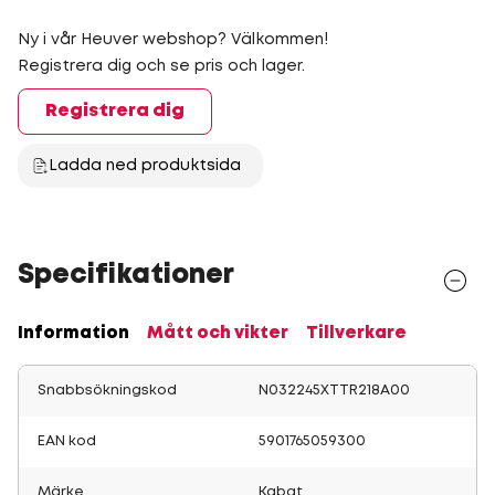
Ny i vår Heuver webshop? Välkommen!
Registrera dig och se pris och lager.
Registrera dig
Ladda ned produktsida
Specifikationer
Information
Mått och vikter
Tillverkare
Snabbsökningskod
N032245XTTR218A00
EAN kod
5901765059300
Märke
Kabat