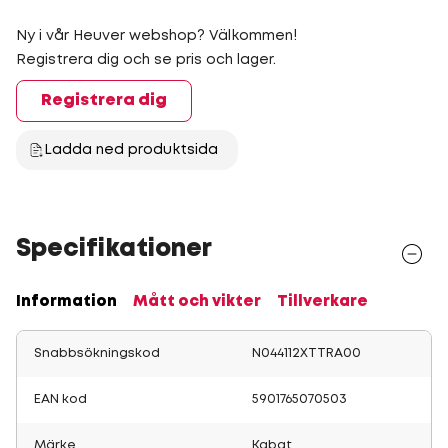
Ny i vår Heuver webshop? Välkommen!
Registrera dig och se pris och lager.
Registrera dig
Ladda ned produktsida
Specifikationer
Information
Mått och vikter
Tillverkare
Snabbsökningskod
N044112XTTRA00
EAN kod
5901765070503
Märke
Kabat