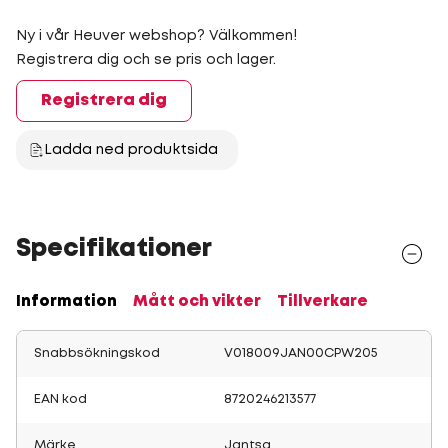
Ny i vår Heuver webshop? Välkommen!
Registrera dig och se pris och lager.
Registrera dig
Ladda ned produktsida
Specifikationer
Information
Mått och vikter
Tillverkare
Snabbsökningskod
V018009JAN00CPW205
EAN kod
8720246213577
Märke
Jantsa