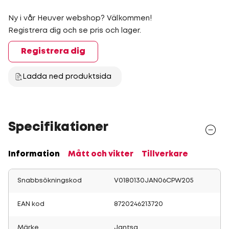
Ny i vår Heuver webshop? Välkommen!
Registrera dig och se pris och lager.
Registrera dig
Ladda ned produktsida
Specifikationer
Information
Mått och vikter
Tillverkare
Snabbsökningskod
V0180130JAN06CPW205
EAN kod
8720246213720
Märke
Jantsa