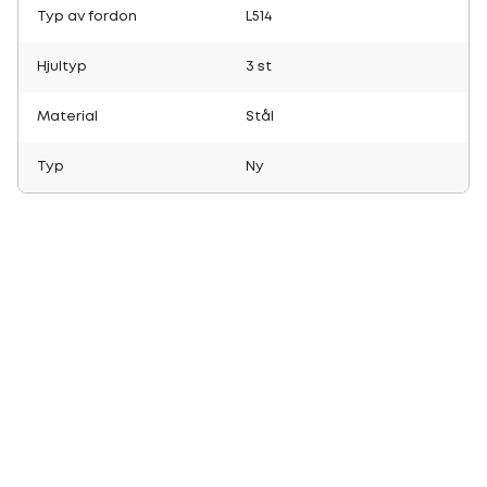
Typ av fordon
L514
Hjultyp
3 st
Material
Stål
Typ
Ny