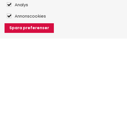
Analys
Annonscookies
Spara preferenser
Om Heuver
Om Heuver
Historik
Mer Om Heuver