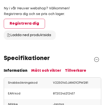
Ny i vår Heuver webshop? Välkommen!
Registrera dig och se pris och lager.
Registrera dig
Ladda ned produktsida
Specifikationer
Information
Mått och vikter
Tillverkare
Snabbsökningskod
V2250140JAN01CPW281
EAN kod
8720246212457
Märke
Jantsa