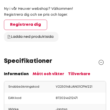
Ny i vår Heuver webshop? Välkommen!
Registrera dig och se pris och lager.
Registrera dig
Ladda ned produktsida
Specifikationer
Information
Mått och vikter
Tillverkare
Snabbsökningskod
V2250148JAN01CPW221
EAN kod
8720246212471
Märke
Jantsa