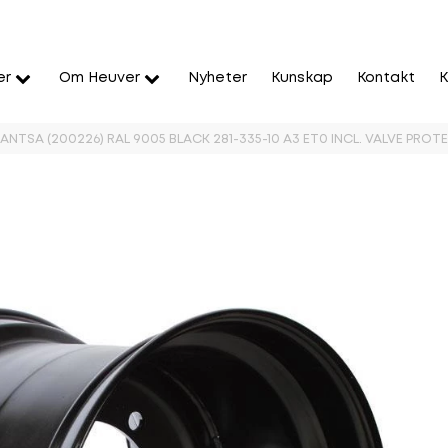
er
Om Heuver
Nyheter
Kunskap
Kontakt
K
ANTSA (200226) RAL 9005 BLACK 281-335-10 A3 ET0 INCL. VALVE PRO