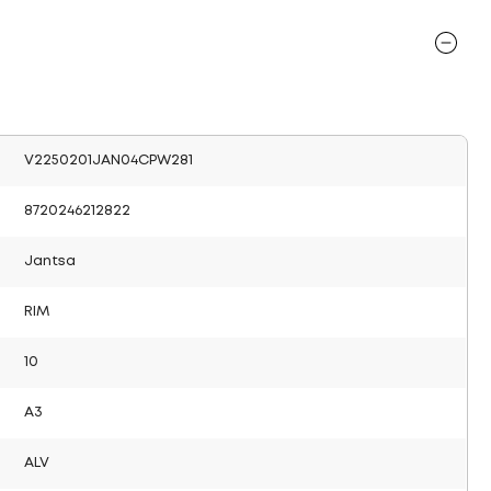
V2250201JAN04CPW281
8720246212822
Jantsa
RIM
10
A3
ALV