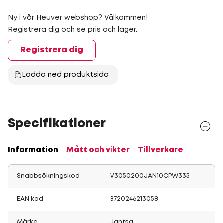
Ny i vår Heuver webshop? Välkommen!
Registrera dig och se pris och lager.
Registrera dig
Ladda ned produktsida
Specifikationer
Information
Mått och vikter
Tillverkare
Snabbsökningskod
V3050200JAN10CPW335
EAN kod
8720246213058
Märke
Jantsa