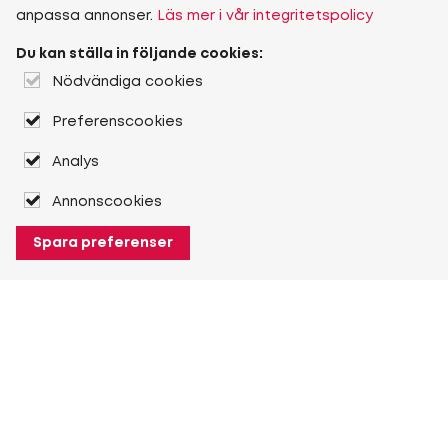
anpassa annonser.
Läs mer i vår integritetspolicy
Du kan ställa in följande cookies:
Nödvändiga cookies
Preferenscookies
Analys
Annonscookies
Spara preferenser
Filter
Filter
Segment
Article Type
Produktkategori
Kategori
Lantbruk (42)
Knowlegde (1)
Om Heuver
Storlek