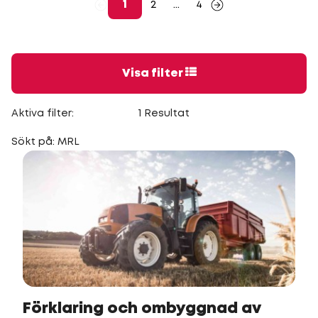
1
2
...
4
Visa filter
Aktiva filter:
1 Resultat
Sökt på: MRL
Förklaring och ombyggnad av