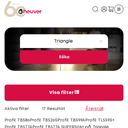
Söka
Visa filter
Aktiva filter:
17 Resultat
Återställ
Profil: TB586
Profil: TB526S
Profil: TB599A
Profil: TL559S+
Profil: TB577A
Profil: TB577A SUPER
Sökt på: Triangle