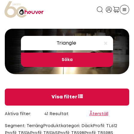
Söka
Visa filter
Aktiva filter:
41 Resultat
Återställ
Segment: Terräng
Produktkategori: Däck
Profil: TL612
Profil: TB516
Profil: TB516S
Profil: TB598
Profil: TB598S