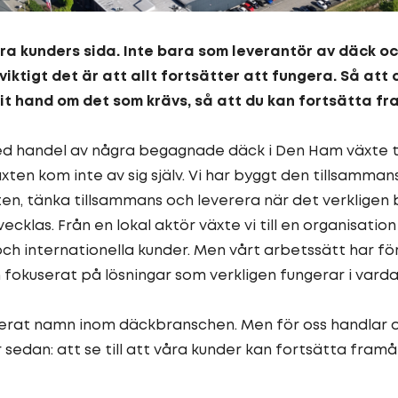
 våra kunders sida. Inte bara som leverantör av däck oc
viktigt det är att allt fortsätter att fungera. Så att
tagit hand om det som krävs, så att du kan fortsätta fr
 handel av några begagnade däck i Den Ham växte till
äxten kom inte av sig själv. Vi har byggt den tillsamm
ten, tänka tillsammans och leverera när det verkligen
vecklas. Från en lokal aktör växte vi till en organisati
 och internationella kunder. Men vårt arbetssätt har f
 fokuserat på lösningar som verkligen fungerar i vard
lerat namn inom däckbranschen. Men för oss handlar 
sedan: att se till att våra kunder kan fortsätta framåt