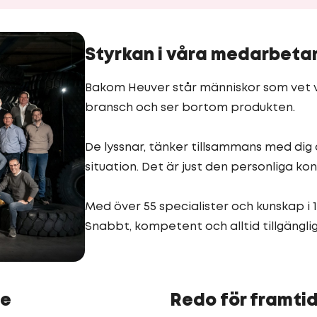
Styrkan i våra medarbeta
Bakom Heuver står människor som vet va
bransch och ser bortom produkten.
De lyssnar, tänker tillsammans med di
situation. Det är just den personliga ko
Med över 55 specialister och kunskap i 1
Snabbt, kompetent och alltid tillgängli
de
Redo för framti