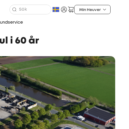
undservice
l i 60 år