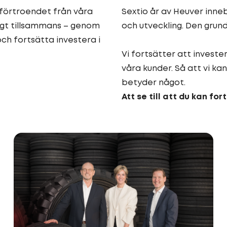
 förtroendet från våra
Sextio år av Heuver inneb
ggt tillsammans – genom
och utveckling. Den grun
och fortsätta investera i
Vi fortsätter att investe
våra kunder. Så att vi ka
betyder något.
Att se till att du kan fo