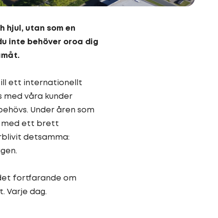
h hjul, utan som en
 du inte behöver oroa dig
amåt.
 ett internationellt
ans med våra kunder
 behövs. Under åren som
on med ett brett
örblivit detsamma:
agen.
det fortfarande om
. Varje dag.