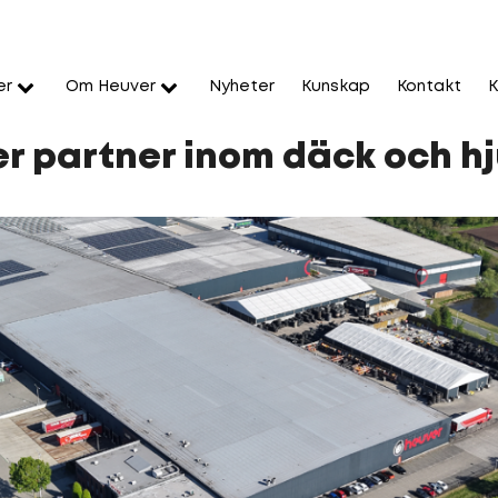
er
Om Heuver
Nyheter
Kunskap
Kontakt
K
r partner inom däck och hju