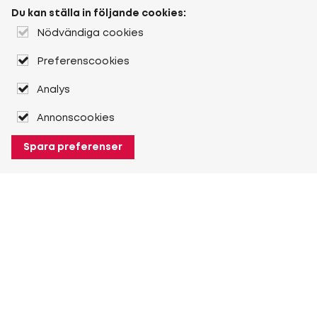
Du kan ställa in följande cookies:
Nödvändiga cookies
Preferenscookies
Analys
Annonscookies
Spara preferenser
Filter
Kategori
Entreprenad (4)
Om Heuver
Jordbruk (1)
Om Heuver