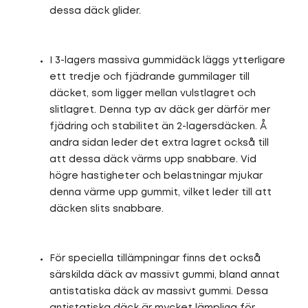
dessa däck glider.
I 3-lagers massiva gummidäck läggs ytterligare
ett tredje och fjädrande gummilager till
däcket, som ligger mellan vulstlagret och
slitlagret. Denna typ av däck ger därför mer
fjädring och stabilitet än 2-lagersdäcken. Å
andra sidan leder det extra lagret också till
att dessa däck värms upp snabbare. Vid
högre hastigheter och belastningar mjukar
denna värme upp gummit, vilket leder till att
däcken slits snabbare.
För speciella tillämpningar finns det också
särskilda däck av massivt gummi, bland annat
antistatiska däck av massivt gummi. Dessa
antistatiska däck är mycket lämpliga för