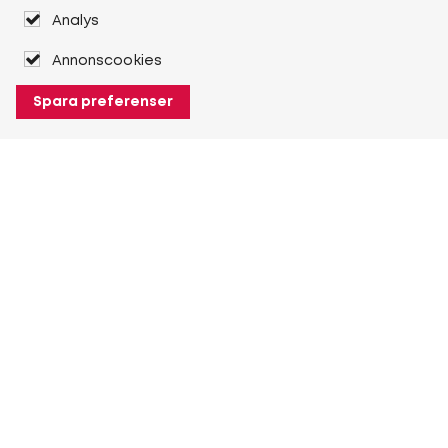
Analys
Annonscookies
Spara preferenser
Om Heuver
Om Heuver
Historik
Mer Om Heuver