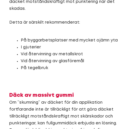
däcket motståndskraftigt mot punktering när det
skadas.
Detta är särskilt rekommenderat:
På byggarbetsplatser med mycket ojämn yta
I gjuterier
Vid återvinning av metallskrot
Vid återvinning av glasföremål
På tegelbruk
Däck av massivt gummi
Om ”skumning” av däcket för din applikation
fortfarande inte är tillräckligt för att göra däcket
tillräckligt motståndskraftigt mot skärskador och
punkteringar, kan fullgummidäck erbjuda en lösning.