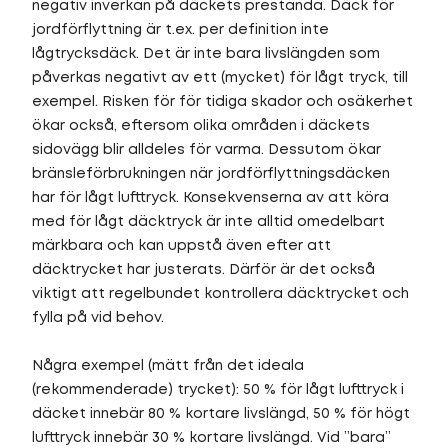
negativ inverkan på däckets prestanda. Däck för
jordförflyttning är t.ex. per definition inte
lågtrycksdäck. Det är inte bara livslängden som
påverkas negativt av ett (mycket) för lågt tryck, till
exempel. Risken för för tidiga skador och osäkerhet
ökar också, eftersom olika områden i däckets
sidovägg blir alldeles för varma. Dessutom ökar
bränsleförbrukningen när jordförflyttningsdäcken
har för lågt lufttryck. Konsekvenserna av att köra
med för lågt däcktryck är inte alltid omedelbart
märkbara och kan uppstå även efter att
däcktrycket har justerats. Därför är det också
viktigt att regelbundet kontrollera däcktrycket och
fylla på vid behov.
Några exempel (mätt från det ideala
(rekommenderade) trycket): 50 % för lågt lufttryck i
däcket innebär 80 % kortare livslängd, 50 % för högt
lufttryck innebär 30 % kortare livslängd. Vid ”bara”