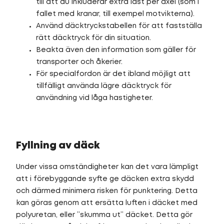
till att du inkluderar extra last per axel (som i
fallet med kranar, till exempel motvikterna).
Använd däcktryckstabellen för att fastställa
rätt däcktryck för din situation.
Beakta även den information som gäller för
transporter och åkerier.
För specialfordon är det ibland möjligt att
tillfälligt använda lägre däcktryck för
användning vid låga hastigheter.
Fyllning av däck
Under vissa omständigheter kan det vara lämpligt
att i förebyggande syfte ge däcken extra skydd
och därmed minimera risken för punktering. Detta
kan göras genom att ersätta luften i däcket med
polyuretan, eller ”skumma ut” däcket. Detta gör