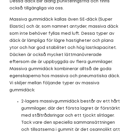
Dessa däck blir aldrig punkteringsfria och finns
också tillgängliga via oss.
Massiva gummidäck kallas även SE-däck (Super
Elastic) och är, som namnet antyder, massiva däck
som inte behöver fyllas med luft. Dessa typer av
däck är lämpliga för lägre hastigheter och plana
ytor och har god stabilitet och hög lastkapacitet.
Däcken är också mycket lättmanövrerade
eftersom de är uppbyggda av flera gummilager.
Massiva gummidäck kombinerar alltså de goda
egenskaperna hos massiva och pneumatiska däck.
Vi skiljer mellan följande typer av massiva
gummidäck:
2-lagers massivgummidäck består av ett hårt
gummilager, där det första lagret är förstärkt
med ståltrådsringar och ett tjockt slitlager.
Tack vare den speciella sammansättningen
och tillsatserna i gummit är det osannolikt att